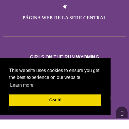
PÁGINA WEB DE LA SEDE CENTRAL
GIRLS ON THE RUN WYOMING
5920 YELLOWSTONE ROAD
This website uses cookies to ensure you get
CHEYENNE, WY 82009
the best experience on our website.
Learn more
CONTÁCTANOS
CINDY.BRADLEY@GIRLSONTHERUN.ORG
Got it!
(307) 631-9592